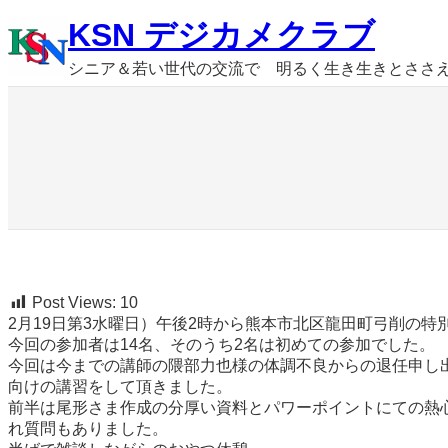
内
KSN デジカメクラブ
容
を
シニア＆若い世代の交流で 明るく生き生きとささ
ス
キ
ッ
プ
Post Views:
10
2月19日第3水曜日）午後2時から熊本市北区龍田町弓削の特
今回の参加者は14名、そのうち2名は初めての参加でした。
今回は今までの講師の隈部力也様の体調不良からの退任申し
向けの講習をして頂きました。
前半は尾形さま作成の分厚い資料とパワーポイントにての熱
れ質問もありました。