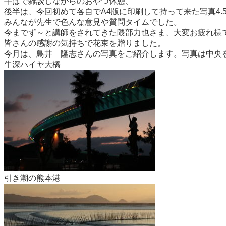
半ばで雑談しながらのおやつ休憩、
後半は、今回初めて各自でA4版に印刷して持って来た写真4
みんなが先生で色んな意見や質問タイムでした。
今までず～と講師をされてきた隈部力也さま、大変お疲れ様
皆さんの感謝の気持ちで花束を贈りました。
今月は、鳥井 隆志さんの写真をご紹介します。写真は中央
牛深ハイヤ大橋
引き潮の熊本港