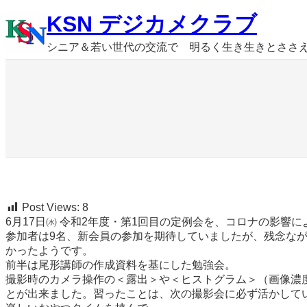
内
KSN デジカメクラブ
容
を
シニア＆若い世代の交流で 明るく生き生きとささ
ス
キ
ッ
プ
Post Views:
8
6月17日㈬ 令和2年度・第1回目の定例会を、コロナの影響
参加者は9名、新会員の参加を期待していましたが、残念な
かったようです。
前半は尾形講師の作成資料を基にした勉強会。
撮影時のカメラ操作の＜露出＞や＜ヒストグラム＞（画像濃
とが出来ました。習ったことは、次の撮影会に必ず活かして