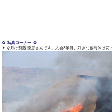
✿
写真コーナー
✿
✦ 今月は斎藤 龍彦さんです。入会3年目、好きな被写体は