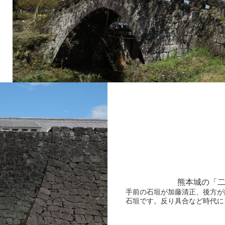
熊本城の「
手前の石垣が加藤清正、後方が
石垣です。反り具合など時代に