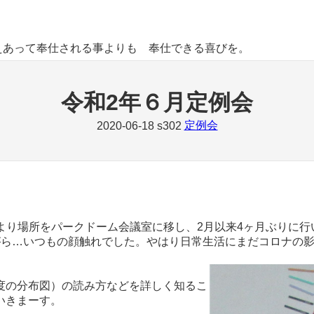
えあって奉仕される事よりも 奉仕できる喜びを。
令和2年６月定例会
定例会
2020-06-18
s302
により場所をパークドーム会議室に移し、2月以来4ヶ月ぶりに行
がら…いつもの顔触れでした。やはり日常生活にまだコロナの
度の分布図）の読み方などを詳しく知るこ
いきまーす。