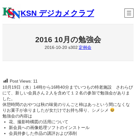
内
容
KSN デジカメクラブ
を
ス
キ
ッ
2016 10月の勉強会
プ
定例会
2016-10-20
s302
Post Views:
11
10月19日（水）14時から16時40分までいつもの特老施設 さわらび
にて、新しい会員さん２人を含めて１２名の参加で勉強会がありま
した。
休憩時間のおやつは秋の味覚のりんごと柿はあっという間になくな
りお菓子が余りましたが女だけでお持ち帰り、シメシメ
勉強会の内容は
花、撮影時構図の活用について
新会員への画像処理ソフトのインストール
会員持参した作品の講評および添削