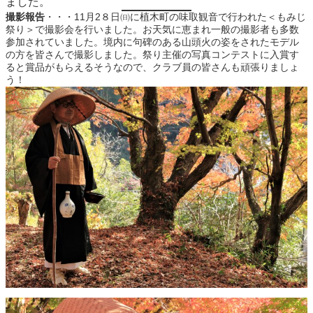
ました。
撮影報告
・・・11月2８日㈰に植木町の味取観音で行われた＜もみじ
祭り＞で撮影会を行いました。お天気に恵まれ一般の撮影者も多数
参加されていました。境内に句碑のある山頭火の姿をされたモデル
の方を皆さんで撮影しました。祭り主催の写真コンテストに入賞す
ると賞品がもらえるそうなので、クラブ員の皆さんも頑張りましょ
う！