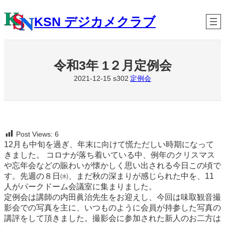
内
容
KSN デジカメクラブ
を
ス
キ
ッ
令和3年 1２月定例会
プ
定例会
2021-12-15
s302
Post Views:
6
12月も中旬を過ぎ、年末に向けて慌ただしい時期になって
きました。 コロナが落ち着いている中、例年のクリスマス
や忘年会などの賑わいが懐かしく思い出される今日この頃で
す。先週の８日㈬、まだ秋の深まりが感じられた中を、11
人がパークドーム会議室に集まりました。
定例会は講師の内田眞治先生をお迎えし、今回は味取観音撮
影会での写真を主に、いつものように会員が持参した写真の
講評をして頂きました。撮影会に参加された新人のお二方は